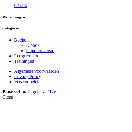
€
25.00
Winkelwagen
Categorie
Boeken
E-book
Papieren versie
Leesgroepen
Trainingen
Algemene voorwaarden
Privacy Policy
Verzendbeleid
Powered by
Engelen-IT BV
Close